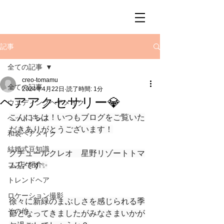
記事
全ての記事
creo-tomamu
全ての記事
2024年4月22日
読了時間: 1分
ヘアアクセサリー💎
ウエディングヘアメイク
こんにちは！いつもブログをご覧いた
ヘッドドレス
だきありがとうございます！
和装ヘアメイク
結婚式豆知識
クチュールクレオ　星野リゾートトマ
コスメ紹介
ム店です✨
トレンドヘア
ロケーション撮影
徐々に新緑のまぶしさを感じられる季
その他
節となってきましたがみなさまいかが