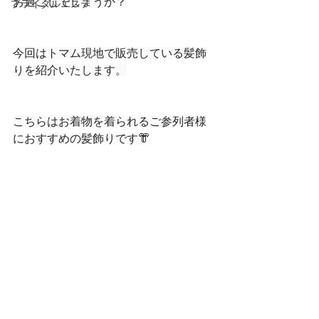
お過ごしでしょうか？
ブライダルエステ
今回はトマム現地で販売している髪飾
りを紹介いたします。
こちらはお着物を着られるご参列者様
におすすめの髪飾りです👘