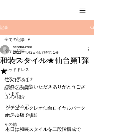
記事
全ての記事
sendai-creo
全ての記事
2022年4月2日
読了時間: 1分
和装スタイル★仙台第1弾
ウエディングヘアメイク
★
ヘッドドレス
和装ヘアメイク
こんにちは！
ブログをご覧いただきありがとうござ
結婚式豆知識
います。
コスメ紹介
トレンドヘア
クチュールクレオ仙台ロイヤルパーク
ホテル店です。
ロケーション撮影
その他
本日は和装スタイルを二段階構成で