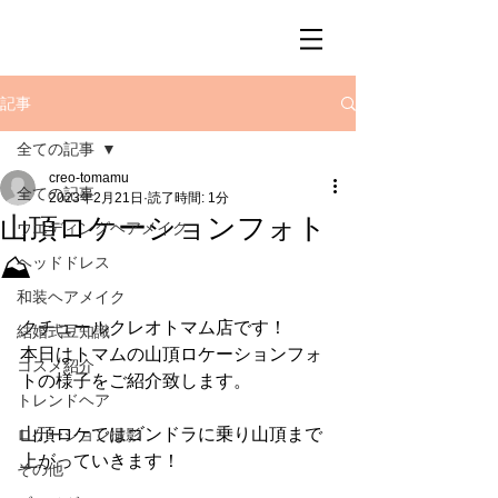
記事
全ての記事
creo-tomamu
全ての記事
2023年2月21日
読了時間: 1分
山頂ロケーションフォト
ウエディングヘアメイク
⛰
ヘッドドレス
和装ヘアメイク
クチュールクレオトマム店です！
結婚式豆知識
本日はトマムの山頂ロケーションフォ
コスメ紹介
トの様子をご紹介致します。
トレンドヘア
山頂ロケではゴンドラに乗り山頂まで
ロケーション撮影
上がっていきます！
その他